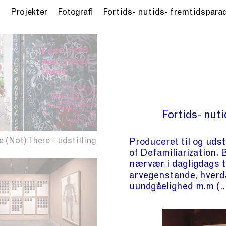
u
Projekter
Fotografi
Fortids- nutids- fremtidspara
Fortids- nut
e (Not) There - udstilling
Produceret til og udst
of Defamiliarization. 
nærvær i dagligdags t
arvegenstande, hverd
uundgåelighed m.m