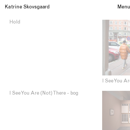
Katrine Skovsgaard
Men
Hold
I See You Ar
I See You Are (Not) There - bog