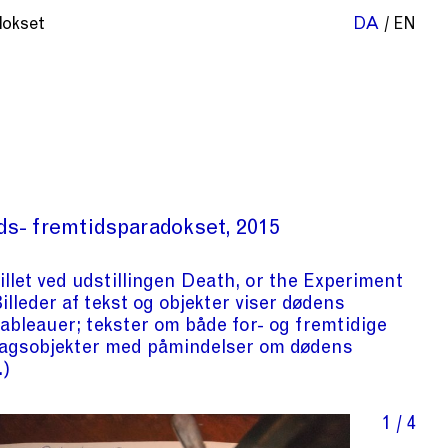
dokset
DA
EN
ids- fremtidsparadokset
2015
illet ved udstillingen Death, or the Experiment
Billeder af tekst og objekter viser dødens
ableauer; tekster om både for- og fremtidige
agsobjekter med påmindelser om dødens
1 / 4