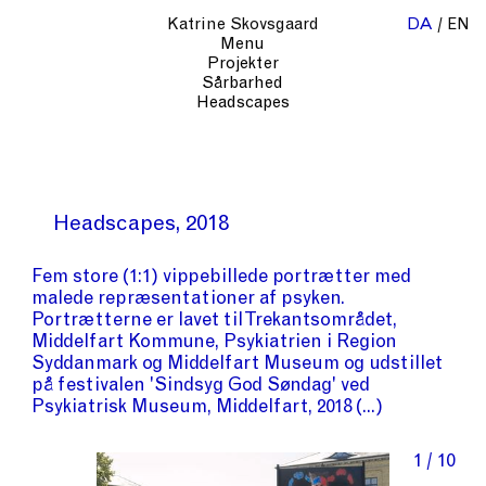
Katrine Skovsgaard
DA
EN
Menu
Projekter
Sårbarhed
Headscapes
Headscapes
2018
Fem store (1:1) vippebillede portrætter med
malede repræsentationer af psyken.
Portrætterne er lavet til
Trekantsområdet
,
Middelfart Kommune
,
Psykiatrien i Region
Syddanmark
og
Middelfart Museum
og udstillet
på
festivalen
'Sindsyg God Søndag'
ved
Psykiatrisk Museum, Middelfart
, 2018
1 / 10