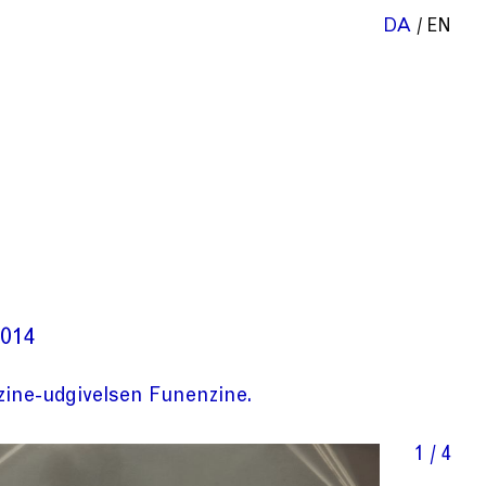
DA
EN
014
i zine-udgivelsen Funenzine.
1 / 4