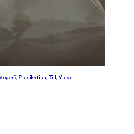
tografi
Publikation
Tid
Vidne