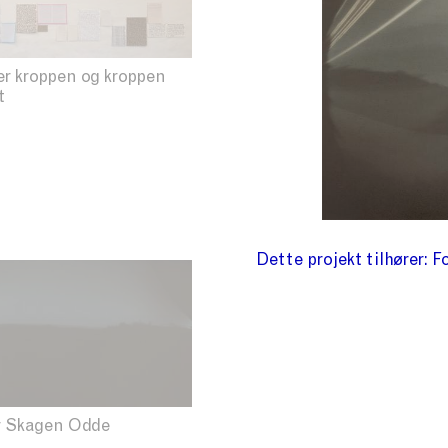
er kroppen og kroppen
t
Dette projekt tilhører
Fo
r Skagen Odde